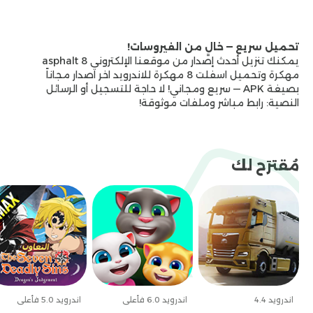
تحميل — 3GB
تحميل سريع — خالٍ من الفيروسات!
يمكنك تنزيل أحدث إصدار من موقعنا الإلكتروني asphalt 8
مهكرة وتحميل اسفلت 8 مهكرة للاندرويد اخر اصدار مجاناً
بصيغة APK — سريع ومجاني! لا حاجة للتسجيل أو الرسائل
النصية: رابط مباشر وملفات موثوقة!
مُقترَح لك
اندرويد 4.4
اندرويد 6.0 فأعلى
اندرويد 5.0 فأعلى