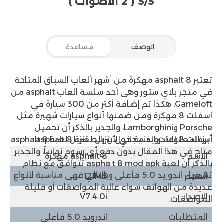
5/5
( 2 الأصوات )
الوصف
مساعدة
تعتبر
asphalt 8 مهكرة
من أشهر ألعاب السباق المتاحة
في متجر بلاي ستور وهى أحد سلسة العاب asphalt من
Gameloft، هكذا تم إضافة أكثر من 300 سيارة في
اسفلت 8 مهكرة ومن ضمنها أنواع سيارات شهيرة مثل
Porsche وLamborghini، والجدير بالذكر أن تحميل
أبرز المعلومات الفنية حول تنزيل لعبة asphalt 8
اسفلت 8 للاندرويد مجاني لأن رابط تنزيل لعبة asphalt 8
متاح في هذا المقال بدون دفع أي رسوم نهائياً، والجدير
الاسم
asphalt 8 مهكرة
بالذكر أن لعبة asphalt 8 mod apk تتوافق مع نظام
تشغيل اندوريد 5.0 فأعلى وبالتالي فهى مناسبة لأنواع
الحجم
121MB
عديدة من الهواتف سواء عالية المواصفات أو قليلة
الإصدار
V7.4.0i
المواصفات.
المتطلبات
اندرويد 5.0 فأعلى