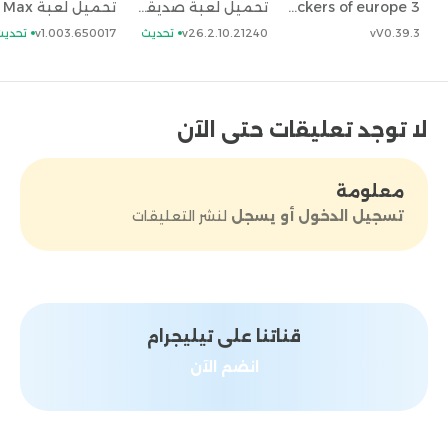
truckers of europe 3 مهكرة تحديث 2023 من ميديا فاير مجاناً
تحميل لعبة صديقي توم المتكلم وأصحابه my talking tom friends
vV0.39.3
v26.2.10.21240
تحديث
v1.003.650017
تحديث
لا توجد تعليقات حتى الآن
معلومة
تسجيل الدخول أو يسجل
لنشر التعليقات
قناتنا على تيليجرام
انضم الآن