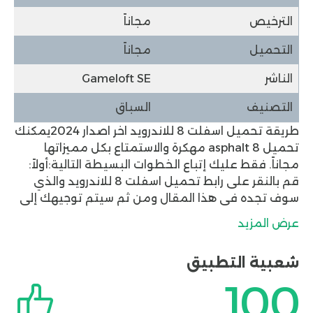
الترخيص
مجاناً
التحميل
مجاناً
الناشر
Gameloft SE
التصنيف
السباق
طريقة تحميل اسفلت 8 للاندرويد اخر اصدار 2024
يمكنك
تحميل
asphalt 8 مهكرة
والاستمتاع بكل مميزاتها
مجاناً. فقط عليك إتباع الخطوات البسيطة التالية:
أولاً:
قم بالنقر على رابط تحميل اسفلت 8 للاندرويد والذي
سوف تجده في هذا المقال ومن ثم سيتم توجيهك إلى
صفحة تنزيل لعبة asphalt 8 والتي يجب عليك البدء في
عرض المزيد
تنزيل اسفلت 8 مهكرة.
ثانياً:
بعد تنزيل لعبة asphalt 8
mod apk يجب عليك تثبيتها وتسجيل الدخول بها وبدء
شعبية التطبيق
مغامرة جديدة بالسيارة التي تفضلها والتحدى مع
100
الأصدقاء بكل سهولة.
أهم مزايا لعبة asphalt 8 مهكرة
للاندرويد
تتميز asphalt 8 مهكرة بكثير من المزايا