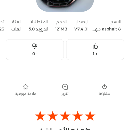
الاسم
الإصدار
الحجم
المتطلبات
الفئة
تح
asphalt 8 مهكرة
V7.4.0i
121MB
اندرويد 5.0
العاب
23
Dislike
Like
0
-
1
+
تحميل
مشاركة
تقرير
علامة مرجعية
★
★
★
★
★