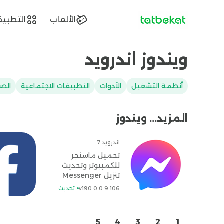
tatbekat.net
الألعاب
التطبيق
ويندوز اندرويد
أنظمة التشغيل
الأدوات
التطبيقات الاجتماعية
الصو
المزيد... ويندوز
اندرويد 7
تحميل ماسنجر
للكمبيوتر وتحديث
تنزيل Messenger
for pc مجاناً
v190.0.0.9.106
تحديث
5
4
3
2
1