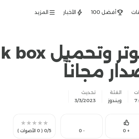
ات
أفضل 100
الأخبار
المزيد
linkbox للكمبيوتر وتحمي
دار مجاناً
ت
الفئة
تحديث
ويندوز
3/3/2023
★
★
★
★
★
Like
0
-
0
+
0/5
( 0 الأصوات )