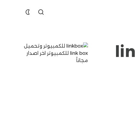
Find
ل link box
Dislike