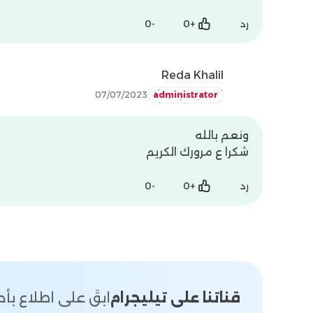
رد
+
0
-
0
Dislike
Like
Reda Khalil
07/07/2023
administrator
ونعم بالله
شكرا ع مرورك الكريم
رد
+
0
-
0
Dislike
Like
قناتنا على تيليجرام
ابقَ على اطلاع ب