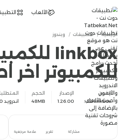
tatbekat.net
الألعاب
التطبيق
الرئيسية
/
التطبيقات
/
ويندوز
للكمبيوتر اخر اص
الاسم
الإصدار
الحجم
المتطلبا
linkbox للكمبيوتر
1.26.00
48MB
اندرويد 7.0
تحميل
مشاركة
تقرير
علامة مرجعية