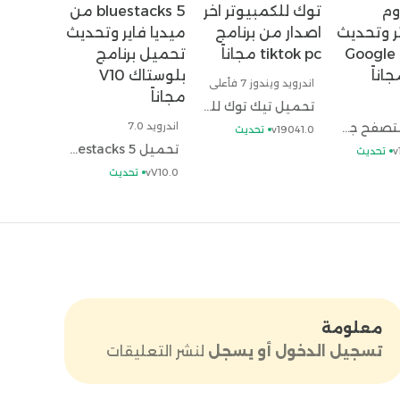
اندرويد ويندوز 7 فأعلى
تحميل تيك توك للكمبيوتر اخر اصدار من برنامج tiktok pc مجاناً
تحميل متصفح جوجل كروم للكمبيوتر وتحديث Google Chrome For PC مجاناً
اندرويد 7.0
v19041.0
تحديث
تحميل bluestacks 5 من ميديا فاير وتحديث تحميل برنامج بلوستاك V10 مجاناً
v
تحديث
vV10.0
تحديث
معلومة
تسجيل الدخول أو يسجل
لنشر التعليقات