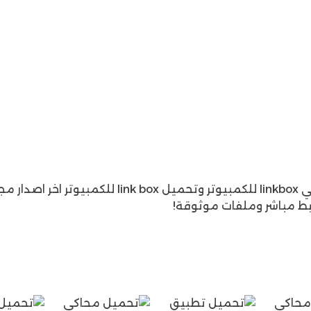
فور النقر على الملف المحمل من موقعنا تطبيقات دوت نت linkbox for pc سيتم فتحه في المحاكي مباشرة
تأكد من الاتصال بالإنترنت ومن ثم توجه إلى فتح linkbox for
لديك أكثر من طريقة للتسجيل في الإصدار الحالي من تحميل link box للكمبيوتر، لكن لتسريع العملية اختر
سيتم الدخول مباشرة فقط بعد السماح عبر الحساب
از.
فور اختيار التسجيل عبر حساب جوجل في برنامج link box للكمبيوتر يمكنك استعمال التخزين السحابي مباشرة إلا
 حساب جوجل.
رابط مباشر وملفات موثوقة!
مشاركة الملفات:
بإمكانك مشاركة الملفات مع أي شخص
الاتصال مع الآخرين:
بطريقة سهلة وبسيطة يمكنك
هم في تطبيق
linkbox للكمبيوتر
.
مجاني:
احصل على أحدث
ات دوت نت
وتمتع بأفضل خصائص التخزين السحابي ومزايا
دة:
يدعم الإصدار الحالي من تنزيل
linkbox للكمبيوتر
العديد
إعدادات النسخة.
نقل الملفات مع الهاتف:
بإمكانك الآن