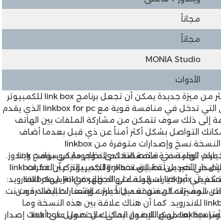
مجاناً
مجاناً
MONIA Studio
الأدوات
هنالك أكثر من ميزة جديدة يمكن أن تجعل برنامج link box للكمبيوتر
هو الاختيار الأول لك بين جميع برامج التخزين السحابي التي تدخل في منافسة قوية مع linkbox for pc الذي يقدم
جانية تفوق الـ 50 جيجا، بالإضافة إلى ذلك سوف تتمكن من مشاركة الملفات بين الهاتف
مكانك التواصل بشكل أكثر أمناً عن ذي قبل بعدما أضاف
لنسخة.
نسخ وإصدارات متوفرة من linkbox
تقدم إليك الشركة المطورة العديد من الخيارات الهامة في قائمة التحكم الموجودة في برنامج link
 عدم توفر نسخة مخصصة لدى نظام مايكروسوفت ويندوز.
إصدار الأخير من تطبيق
linkbox للكمبيوتر
عبر الفقرات
box للكمبيوتر، هكذا تكون خيارات الإعدادات حيث تتمثل في تعديل لغة الاستخدام والجدير بالذكر أن linkbox for
على الجهاز.
linkbox مهكر للاندرويد:
linkbox
لك سوف تتمكن من تعديل خيارات الإشعارات الصادرة من
 المميزات المفتوحة مجاناً عبر موقعنا تطبيقات دوت نت.
 للاندرويد
. كما أن هناك علاقة بين هذه النسخة وما
linkbox مهكر للايفون:
في هذا القسم سوف تجد أكثر من وظيفة أساسية يعمل بها الإصدار الحالي من تحميل link box
يمكنك الحصول على أحدث إصدار