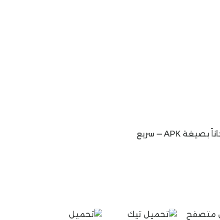
تحميل — 48MB
تحميل — 48MB
تحميل — 48MB
يمكنك تنزيل أحدث إصدار من موقعنا الإلكتروني linkbox للكمبيوتر وتحميل link box للكمبيوتر اخر اصدار مجاناً بصيغة APK — سريع