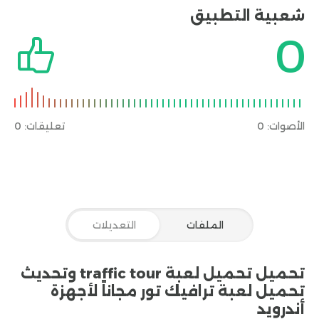
تحميل لعبة ترافيك تور تنوع في مراحل اللعب
شعبية التطبيق
وتحدياتها حيث يمكن للاعبين الاستمتاع بسباقات
0
متنوعة في محيطات مختلفة. وتضم تنزيل لعبة
ترافيك تور مدن حضرية وطرق ريفية وحتى طرق جبلية
مما يعزز التجربة ويضيف لمسة من التحدي. ويمكن
للاعبين تخصيص سياراتهم بشكل كامل بدء من الألوان
وصولاً إلى التحسينات الفنية. وهذا يعزز الشعور بالانتماء
إلى السيارة ويتيح للاعبين في traffic tour mod apk
الأصوات:
0
تعليقات: 0
تعديل تجربتهم وفق لتفضيلاتهم الشخصية.
أنماط
اللعبة في تنزيل لعبة traffic tour
1- وضع السباق الحر:
يعتبر وضع السباق الحر من أبرز الأوضاع في تحميل لعبة
traffic tour حيث يمكن لللاعبين الاختيار بين مجموعة
متنوعة من السيارات والانطلاق في سباقات حرة على
الطرق المختلفة. هذا الوضع يتيح للعبة أن تكون تجربة
الملفات
التعديلات
قيادة مرنة حيث يمكن للاعبين استكشاف البيئات
والمشاهد الجديدة.
2- وضع السباق التنافسي:
يشمل
تحميل تحميل لعبة traffic tour وتحديث
هذا الوضع في تنزيل لعبة traffic tour سباقات مع
تحميل لعبة ترافيك تور مجاناً لأجهزة
لاعبين آخرين عبر الإنترنت. يمكن للمتسابقين التنافس
أندرويد
مع لاعبين حقيقيين من مختلف أنحاء العالم، مما