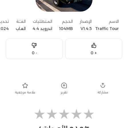
الاسم
الإصدار
الحجم
المتطلبات
الفئة
تحدي
Traffic Tour
V1.4.5
104MB
اندرويد 4.4
العاب
2024
Dislike
Like
0
-
0
+
تحميل
مشاركة
تقرير
علامة مرجعية
★
★
★
★
★