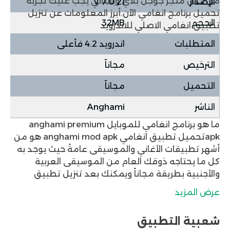
من خلال
متجر جوجل بلاي
وبالتالي يجب عليك تجربة
الإصدار
V 7.0.21
تحميل برنامج انغامي الآن.
أبرز المعلومات عن تنزيل
الحجم
32MB
تطبيق انغامي الاصلي للاندرويد
المتطلبات
اندرويد 4.2 فأعلى
الترخيص
مجاناً
التحميل
مجاناً
الناشر
Anghami
ما هو برنامج انغامي للموبايل anghami premium
apk
تحميل تطبيق انغامي
anghami mod apk هو من
أشهر تطبيقات الأغاني والموسيقى عامةً حيث يوجد به
كل ما يحتاجه ذوقك العام من الموسيقى العربية
والأجنبية بطريقة مجاناً ويمكنك بعد تنزيل تطبيق
انغامي anghami premium apk إنشاء قوائم مفضلة
عرض المزيد
لك وتنزيل فيها كل أنواع الموسيقى التي تفضلها
وسماعها بعد ذلك بدون الحاجة إلى اتصال بخدمة
شعبية التطبيق
الانترنت ويتميز تنزيل برنامج انغامي بسهولة الاستخدام