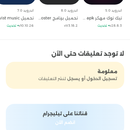
أي مشكلة نهائياً.
حمل على هاتفك احدث اصدار من
انغامي الاصلي
للاندرويد برابط مباشر
كيفية التسجيل في
اندرويد 5.0
اندرويد 8.0
اندرويد 7.0
تحميل تطبيق انغامي للاندرويد
يمكن لأي شخص
تيك توك مهكر tiktok mod apk للاندرويد برابط مباشر مجاناً
تحميل برنامج muscle booster وتحديث تطبيق ماصل بوستر مجاناً
التسجيل في برنامج انغامي anghami premium apk
v28.8.3
تحديث
vV3.18.2
v10.10.26
تحديث
بكل سهولة للغاية والاستمتاع بكل مميزاته المجانية.
فقط عليك إتباع الخطوات البسيطة التالية:
أولاً:
قم بفتح
تحميل تطبيق انغامي
والذي تم تنزيل تطبيق انغامي
سابقاً. ومن ثم ستظهر لك صفحة التسجيل الأولية لـ
لا توجد تعليقات حتى الآن
تنزيل برنامج انغامي anghami mod apk. والتي يجب
عليك اختيار طريقة التسجيل الأولية لبرنامج انغامي.
ثانياً:
بعد اختيار طريقة التسجيل سواء رقم هاتفك أو البريد
معلومة
الالكتروني Gmail يجب عليك كتابة الاسم وتحديد تاريخ
تسجيل الدخول أو يسجل
لنشر التعليقات
الميلاد واختيار المطرب الذي تحبه وبذلك قد انتهيت من
التسجيل في تحميل برنامج انغامي للاندرويد.
أهم
مميزات تحميل تطبيق انغامي للاندرويد
يتميز
تحميل
تطبيق انغامي
بكثير من المميزات والخدمات المجانية
ولعل أهمها الآتي:
قناتنا على تيليجرام
يمكنك تنزيل تطبيق انغامي للاندرويد بدون دفع أي
انضم الآن
رسوم نهائياً عبر موقعنا
تطبيقات دوت نت
.