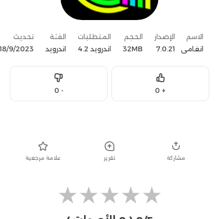
الاسم
الإصدار
الحجم
المتطلبات
الفئة
تحديث
انغامي
7.0.21
32MB
اندرويد 4.2
اندرويد
18/9/2023
Dislike
Like
0
-
0
+
تحميل
مشاركة
تقرير
علامة مرجعية
★
★
★
★
★