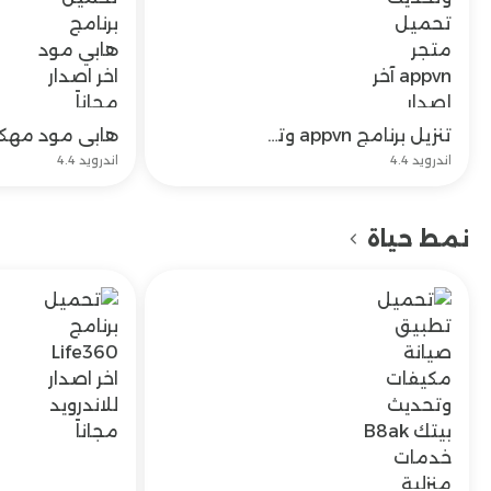
تنزيل برنامج appvn وتحديث تحميل متجر appvn آخر إصدار مجاناً
تحميل
اندرويد 4.4
اندرويد 4.4
نمط حياة