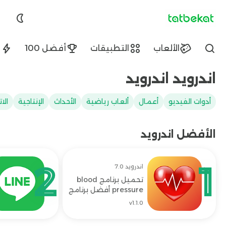
tatbekat.net
الألعاب
التطبيقات
أفضل 100
ا
Find
اندرويد اندرويد
أدوات الفيديو
أعمال
ألعاب رياضية
الأحداث
الإنتاجية
الا
الأفضل اندرويد
اندرويد 7.0
تحميل برنامج blood
pressure أفضل برنامج
قياس الضغط مجاناً
v1.1.0