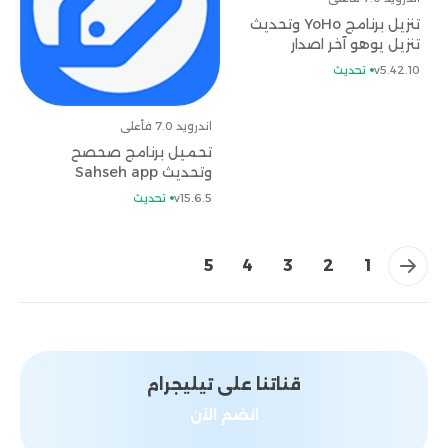
تنزيل برنامج YoHo وتحديث
تنزيل يوهو آخر اصدار
v5.42.10
تحديث
اندرويد 7.0 فأعلى
تحميل برنامج صحصح
وتحديث Sahseh app
للموبايل اخر اصدار
v15.6.5
تحديث
→
5
4
3
2
1
قناتنا على تيليجرام
انضم الآن