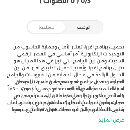
0/5
( 0 الأصوات )
الوصف
مساعدة
تحميل برنامج افيرا
، تعتبر الأمان وحماية الحاسوب من
التهديدات الإلكترونية أمر أساسي في العصر الرقمي
الحديث، ومن بين البرامج التي تبرز في هذا المجال هو
تنزيل برنامج افيرا. ويُعتبر تحميل تطبيق افيرا من بين
الحلول الرائدة في مجال الحماية من الفيروسات والبرامج
تعريف تحميل برنامج افيرا
تتيح واجهة
الضارة، ويقدم مجموعة واسعة من الميزات لضمان
تحميل برنامج
افيرا
سلامة المستخدمين أثناء تصفحهم على الإنترنت
البسيطة والسهلة الاستخدام للمستخدمين تحكماً
واستخدام أجهزتهم. وفي هذا المقال سنقوم بفحص
كاملاً في تكوينات الحماية. ويمكن للمستخدمين في
تنزيل برنامج افيرا تخصيص إعدادات الفحص والحماية
ميزات وفوائد برنامج أفيرا وكيف يسهم في تحقيق أمان
وفق لاحتياجاتهم الخاصة. مما يجعل البرنامج مناسب
شامل للأنظمة. ومن أبرز ميزات avira apk تأتي قوتها
لمختلف مستويات خبرة المستخدمين. ويأتي تحميل
في اكتشاف وإزالة الفيروسات والبرامج الضارة بفعالية.
عرض المزيد
تطبيق افيرا بتقنية “الحماية السحابية” التي تتيح
ويعتمد البرنامج على تقنيات متقدمة لتحليل الملفات