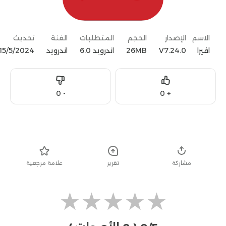
الاسم
الإصدار
الحجم
المتطلبات
الفئة
تحديث
افيرا
V7.24.0
26MB
اندرويد 6.0
اندرويد
15/5/2024
Dislike
Like
0
-
0
+
تحميل
مشاركة
تقرير
علامة مرجعية
★
★
★
★
★