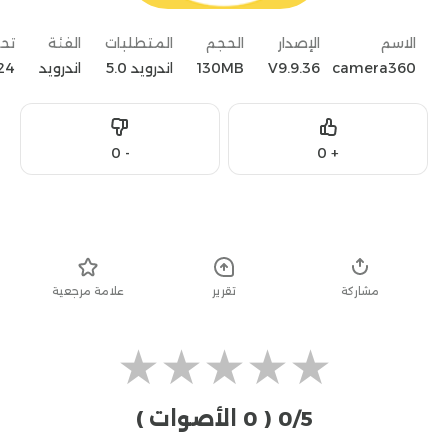
الاسم
الإصدار
الحجم
المتطلبات
الفئة
تح
camera360
V9.9.36
130MB
اندرويد 5.0
اندرويد
024
Dislike
Like
0
-
0
+
تحميل
مشاركة
تقرير
علامة مرجعية
★
★
★
★
★
0/5
( 0 الأصوات )