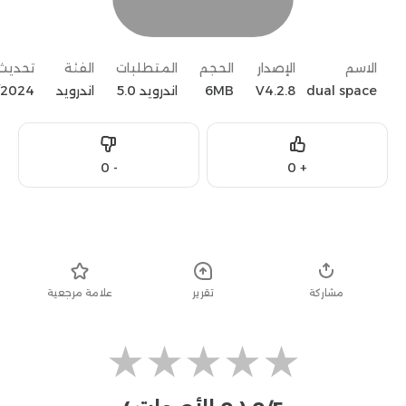
الاسم
الإصدار
الحجم
المتطلبات
الفئة
تحديث
dual space
V4.2.8
6MB
اندرويد 5.0
اندرويد
/2024
Dislike
Like
0
-
0
+
تحميل
مشاركة
تقرير
علامة مرجعية
★
★
★
★
★