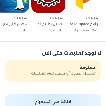
تماماً.
3-
من المزايا الرائعة المتواجدة في ملف تنزيل
برنامج dual space هي إضافة العديد من التحديثات كل
فترة للتطبيق. وذلك سيجعل استخدام التطبيق بالنسبة
اندرويد 5.0
اندرويد 5.0
اندرويد 4.2
للمستخدمين امر مميز جداً.
4-
تطبيق dual space apk
برنامج parallel space وتحديث تحميل parallel space مجاناً
تحميل تطبيق لوتس كاتر lotes kater apk 2023 اخر اصدار مجاناً
يمتلك واجهة رئيسية بها جميع القوائم التي تبحث عنها.
vV4.0.9436
تحديث
v1.0
تحديث
v1.0
وتلك القوائم تجعل استخدام التطبيق أسهل مما
تعتقد، وبالإضافة إلى أنها توفر عليك بعض الخدمات
المميزة.
أهم الأسئلة الشائعة حول تحميل
dual
space
هل تحميل
dual space مجاتي؟
– نعم يا صديقي
لا توجد تعليقات حتى الآن
لأن يمكنك تنزيل تطبيق الفضاء المزدوج بدون أي رسوم
إطلاقاً.
هل تنزيل مستنسخ التطبيقات dual space apk
يمكن أن يضر هاتفك بأي فيروسات؟
dual space
– لا
معلومة
تقلق من ذلك الأمر لأن تنزيل برنامج dual space خالي
تسجيل الدخول أو يسجل
لنشر التعليقات
من أي أضرار تماماً.
قناتنا على تيليجرام