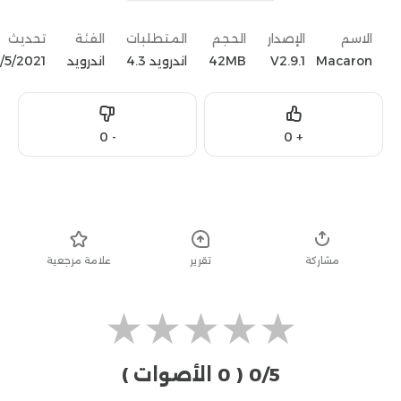
الاسم
الإصدار
الحجم
المتطلبات
الفئة
تحديث
Macaron
V2.9.1
42MB
اندرويد 4.3
اندرويد
/5/2021
Dislike
Like
0
-
0
+
تحميل
مشاركة
تقرير
علامة مرجعية
★
★
★
★
★
0/5
( 0 الأصوات )