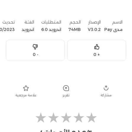
الاسم
الإصدار
الحجم
المتطلبات
الفئة
تحديث
مدى Pay
V3.0.2
74MB
اندرويد 6.0
اندرويد
10/2023
Dislike
Like
0
-
0
+
تحميل
مشاركة
تقرير
علامة مرجعية
★
★
★
★
★