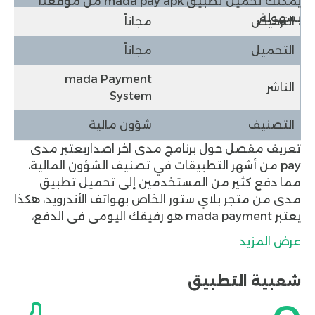
يمكنك تحميل تطبيق mada pay apk من
موقعنا
بسهولة.
الترخيص
مجاناً
التحميل
مجاناً
mada Payment
الناشر
System
التصنيف
شؤون مالية
تعريف مفصل حول برنامج مدى اخر اصدار
يعتبر مدى
pay من أشهر التطبيقات في تصنيف الشؤون المالية،
مما دفع كثير من المستخدمين إلى تحميل تطبيق
مدى من متجر
بلاي ستور
الخاص بهواتف الأندرويد، هكذا
يعتبر mada payment هو رفيقك اليومي في الدفع،
وبالتالي تستطيع شراء أي منتج أو سلعة في أي دولة
عرض المزيد
بالعالم باستخدام البطاقة البنكية التي سوف تقوم
بحفظها في تطبيق mada pay apk، وقد تم إصدار
شعبية التطبيق
تنزيل برنامج مدى عام 2018 ويتم تحديثه من قبل شركة
mada Payment System دائماً لتقديم أفضل الخدمات