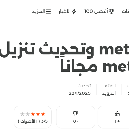
ات
أفضل 100
الأخبار
المزيد
تحميل metavoicer وتحديث تنزيل
الفئة
تحديث
اندرويد
22/1/2025
★
★
★
★
★
Like
0
-
1
+
3/5
( 1 الأصوات )