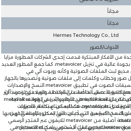
مجاناً
مجاناً
Hermes Technology Co., Ltd
الأدوات/الصور
دة من الأفكار المبتكرة قدمت إحدى الشركات المطورة مزايا
رائعة لتحويل الخطابات المكتوبة إلى ملفات صوتية بجودة عالية في تنزيل metavoicer، كما جمع المطور العديد
ن مذيع لبث الملفات الصوتية وكأنه روبوت آلي في
مكنك تحويل صور وخطاب وكلمات إلى ملفات صوتية وتصديرها بالجهاز
الصوت في تطبيق metavoicer.
النسخ والإصدارات
مع كافة الأعمال الخاصة على المنصة والمحفوظة منذ أن
حسب ما أعلنت الشركة المطورة على وجود أكثر
مخصصة من
metavoicer
تدعم العديد من الهواتف الذكية،
قمت بتثبيت برنامج metavoicer على هاتفك حتى الآن، لكن القائمة الثانية هي الأهم والأبرز في metavoicer apk
لأخير لدى
metavoicer
قدم إليك أحدث إصدار برنامج metavoicer عبر موقعنا تطبيقات دوت نت للاستمتاع بكافة مميزات
، هكذا يمكن استخدام الأصوات
ن النسخ الأساسية التي أعلن عنها المطور الأساسي لهذه
لديك عدد كبير من التسجيلات التي يمكن مراوغة الآخرين بها
ى نسخة أصلية من
metavoicer
للايفون عبر المتجر الرسمي
برنامج metavoicer
في حالة الحصول على نسخة مجانية من تطبيق metavoicer بهاتفك الشخصي يمكنك التسجيل في