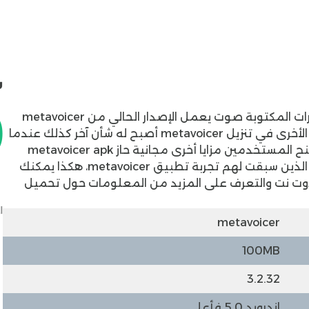
ش
0
ات المكتوبة صوت يعمل الإصدار الحالي من
metavoicer
للاندرويد، بعدما أضاف المطور العديد من المميزات الأخرى في تنزيل metavoicer أصبح له شأن آخر كذلك عندما
تم فتح مجال الاستخدام في برنامج metavoicer ومنح المستخدمين مزايا أخرى مجانية حاز metavoicer apk
على اهتمام كبير من المطور والعديد من الأشخاص الذين سبقت لهم تجربة تطبيق metavoicer، هكذا يمكنك
وت نت
والتعرف على المزيد من المعلومات حول تحميل
ا
metavoicer
100MB
3.2.32
اندرويد 5.0 فأعلى