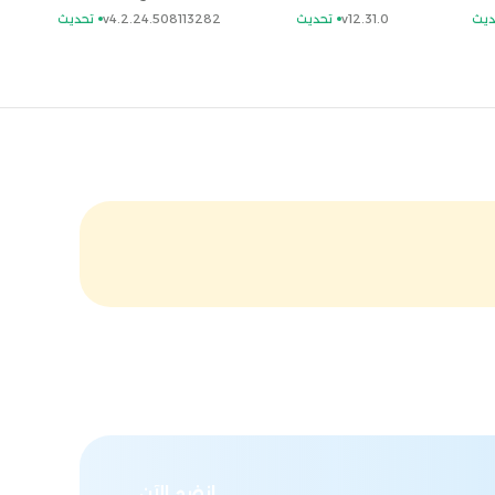
ديث
v12.31.0
تحديث
v4.2.24.508113282
تحديث
انضم الآن