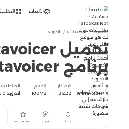
tatbekat.net
الألعاب
التطبيق
الرئيسية
/
التطبيقات
/
اندرويد
برنامج metavoicer مجاناً
الاسم
الإصدار
الحجم
المتطلبات
metavoicer
3.2.32
100MB
اندرويد 5.0
تحميل
مشاركة
تقرير
علامة مرجعية