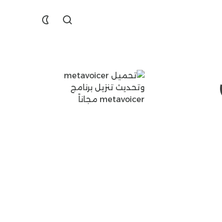
Find
Dislike