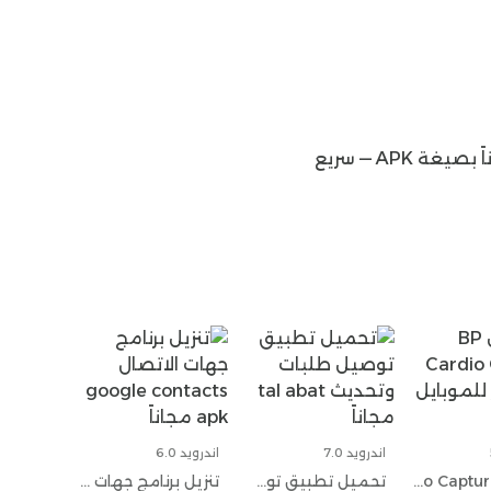
تحميل — 100MB
يمكنك تنزيل أحدث إصدار من موقعنا الإلكتروني تحميل metavoicer وتحديث تنزيل برنامج metavoicer مجاناً بصيغة APK — سريع
اندرويد 7.0
اندرويد 6.0
تحميل BP Cardio Capture اخر اصدار للموبايل مجاناً
تحميل تطبيق توصيل طلبات وتحديث tal abat مجاناً
تنزيل برنامج جهات الاتصال google contacts apk مجاناً