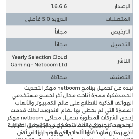
الإصدار
1.6.6.6
المتطلبات
اندرويد 5.0 فأعلى
الترخيص
مجاناً
التحميل
مجاناً
Yearly Selection Cloud
الناشر
Gaming – Netboom Ltd
التصنيف
محاكاة
نبذة عن تحميل برنامج netboom مهكر التحديث
الجديد
فكرة مميزة أتاحت مجال آخر لجميع مستخدمي
الهواتف الذكية للاطلاع على عالم الكمبيوتر والألعاب
المميزة التي لم يحظى بها نظام الاندرويد، لذلك قدمت
إحدى الشركات المطورة تحميل محاكي netboom مهكر
الإعدادات:
تحتوي قائمة التحكم على الكثير من الخيارات
للاندرويد كي يحاكي الألعاب بشكل مميز وبطرق احترافية
تجعل تجربة استخدام ألعاب الكمبيوتر بالهاتف أكثر
التي يمكن من خلالها التحكم في الإصدار الحالي من