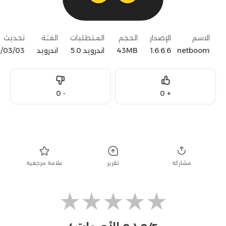
الاسم
الإصدار
الحجم
المتطلبات
الفئة
تحديث
netboom
1.6.6.6
43MB
اندرويد 5.0
اندرويد
03‏/03‏/2023
Dislike
Like
0
-
0
+
تحميل
مشاركة
تقرير
علامة مرجعية
★
★
★
★
★