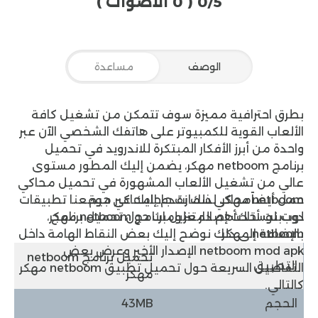
0/5
( 0 الأصوات )
الوصف
مساعدة
بطرق احترافية مميزة سوف تتمكن من تشغيل كافة
الألعاب القوية للكمبيوتر على هاتفك الشخصي الآن عبر
واحدة من أبرز الأفكار المبتكرة للاندرويد في
تحميل
برنامج netboom مهكر
، يضمن إليك المطور مستوى
عالي من تشغيل الألعاب المشهورة في تحميل محاكي
netboom مهكر، لذلك نقدم إليك عبر موقعنا
حمل أيضاً
محاكي سمارت جاجا
محاكي جيم
تطبيقات
لوب
دوت نت
بلوستاك
أهم المعلومات حول تحميل برنامج
أحدث إصدار تنزيل برنامج netboom مهكر،
netboom مهكر
بالإضافة إلى ذلك نوضح إليك بعض النقاط الهامة داخل
netboom mod apk الإصدار الأخير وعرض بعض
تحميل برنامج netboom
التطبيق
التفاصيل السريعة حول تحميل تطبيق netboom مهكر
مهكر
كالتالي.
الحجم
43MB