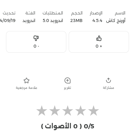
الاسم
الإصدار
الحجم
المتطلبات
الفئة
تحديث
أورنج كاش
4.5.4
23MB
اندرويد 5.0
اندرويد
19‏/09‏/2024
Dislike
Like
0
-
0
+
تحميل
مشاركة
تقرير
علامة مرجعية
★
★
★
★
★
0/5
( 0 الأصوات )