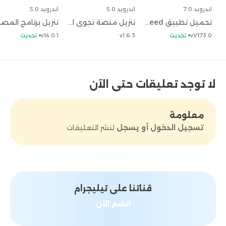
خلال تبني أحدث تقنيات التشفير والحماية مما يضمن
اندرويد 7.0
اندرويد 5.0
اندرويد 5.0
حماية البيانات الشخصية والمالية للمستخدمين.
6-
تحميل تطبيق Indeed وتحديث تنزيل برنامج البحث عن الوظائف إنديد مجاناً
تنزيل منصة نجوى التعليمية Nagwa Exams اخر اصدار مجاناً
توفير العروض والخصومات:
يقدم تطبيق اورنج كاش
vV173.0
تحديث
v1.6.3
v14.0.1
تحديث
بشكل دوري عروض وخصومات على عمليات الدفع
والتحويلات المالية. مما يشجع orange cash
المستخدمين على استخدام التطبيق بشكل متكرر
ويوفر لهم فرصة لتوفير المال.
الاسئلة الشائعة حول
لا توجد تعليقات حتى الآن
تطبيق اورنج كاش
هل يتطلب تسجيل في تحميل اورنج
كاش
apk
إنشاء حساب؟
– نعم، يتطلب استخدام تحميل
اورنج كاش إصدار قديم إنشاء حساب مستخدم حيث
معلومة
يتعين عليك تقديم بعض المعلومات الشخصية مثل
تسجيل الدخول أو يسجل
لنشر التعليقات
الاسم ورقم الهاتف والبريد الإلكتروني لإكمال عملية
التسجيل.
ما هي الخدمات التي يوفرها تحديث اورنج
كاش؟
– يوفر تنزيل اورنچ كاش مجموعة واسعة من
الخدمات المالية مثل تحويل الأموال، والدفع الإلكتروني،
وشحن الرصيد، وغيرها. ويمكنك استخدام برنامج اورنج
قناتنا على تيليجرام
كاش لإجراء عمليات مالية مختلفة بسهولة وسرعة.
وفي
انضم الآن
النهاية حمل أيضاً
تحميل ماين كرافت
أورنج كاش
honista