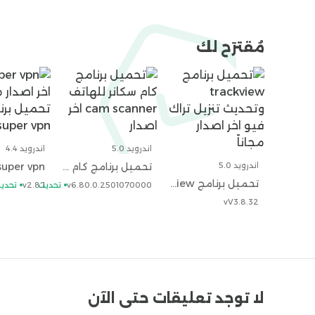
بالشبكة.
هل يتضمن القران الكريم مكتوب جميع السور
من القرآن الكريم بجميع السور والآيات بدون استثناء.
ه
مُقترَح لك
الكريم خيارات متعددة للقراء حيث يمكنك اختيار الق
المشهورين.
وفي النهاية حمل أيضاً
تحميل هونيستا
ا
اندرويد 5.0
اندرويد 4.4
اندرويد 5.0
تحميل برنامج كام سكانر للهاتف cam scanner اخر اصدار
تحميل برنامج trackview وتحديث تنزيل تراك فيو اخر اصدار مجاناً
v6.80.0.2501070000
تحديث
v2.8.1
تحدي
vV3.8.32
لا توجد تعليقات حتى الآن