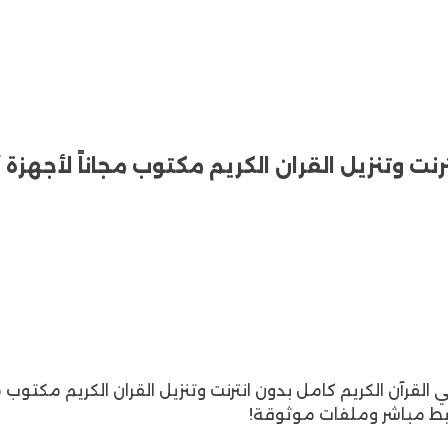
حجم الخط وتحديد السور والآيات التي يرغبون في قراءتها. وكما يوفر quran offline إمكانية الاستماع إلى التلاوات
مصحف الشريف
.
طريقة تحميل تطبيق القرآن الكريم كامل
ن موقع
تطبيقات دوت نت
يمكنك اتباع الخطوات التالية:
أولاً
:
ا المقال. هكذا ستتم إعادة توجيهك إلى صفحة جديدة تحتوي
:
انتظر حتى يتم تحميل الصفحة بالكامل. وبعدها سوف تبدأ
ثالثاً
:
بعد الانتهاء من تنزيل القران الكريم. اتبع التعليمات
أبرز
نت وتنزيل القران الكريم مكتوب مجاناً لأجهزة أ
يمكن للمستخدمين في
القرآن الكريم كامل بدون انترنت
ن أي مكان دون الحاجة إلى الاتصال بالإنترنت. هكذا يتيح
ون خدمة الإنترنت محدودة أو غير متاحة.
2- تنوع الخيارات
: يوفر
 في ذلك اختيار القارئ وتحديد السور والآيات التي يرغبون في
لتي يفضلونها.
3- سهولة البحث والتصفح
: يوفر القران الكريم
 للمستخدمين البحث عن السور والآيات بسرعة وسهولة،
: بالإضافة إلى النصوص المكتوبة يتيح
لاوات الصوتية لمختلف القراء بجودة عالية. مما يسهل عليهم
: تقوم
الشركة المطورة
لـ تنزيل القران الكريم بتحديثه
ا يضمن استمرارية تجربة المستخدم وتحسينها.
الأسئلة
رابط مباشر وملفات موثوقة!
كامل بدون انترنت اتصال بالإنترنت لاستخدامه؟
لا، لا يتطلب
ل إلى القرآن الكريم وقراءته دون الحاجة إلى اتصال