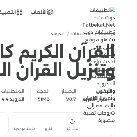
tatbekat.net
الألعاب
التطبيق
الرئيسية
/
التطبيقات
/
اندرويد
القرآن الكريم ك
وتنزيل القران ال
الاسم
الإصدار
الحجم
المتطلبات
القرآن الكريم
V8.7
51MB
اندرويد 4.4
تحميل
مشاركة
تقرير
علامة مرجعية