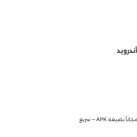
ندرويد
تحميل — 51MB
تحميل — 51MB
يمكنك تنزيل أحدث إصدار من موقعنا الإلكتروني القرآن الكريم كامل بدون انترنت وتنزيل القران الكريم مكتوب مجاناً بصيغة APK — سريع