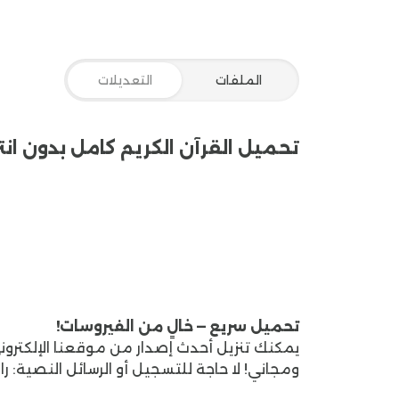
الصوتية لمختلف القراء بجودة عالية مثل تطبيق
ال
بدون انترنت
لتحميل
القرآن الكريم كامل بدون انترنت
م
انقر فوق رابط القران الكريم كاملا الموجود في هذ
الملفات
التعديلات
على روابط مباشرة لتحميل القران الكريم مكتوب.
ثانياً
عملية التطبيق بالنقر على رابط تحميل القران الكريم.
الخاصة بجهازك لتثبيت التطبيق.
رابعاً
:
بمجرد تثبيت quran offlineابدأ في استخدامه واستمتع بميزاته الرائعة.
تحميل القرآن الكريم كامل بدون انتر
مزايا القران الكريم كاملا
1- الوصول السريع والمباشر
: 
الوصول إلى القرآن الكريم. في أي وقت يرغبون فيه وم
القرآن الكريم كامل بدون انترنت
لهم قراءة القرآن الكريم حتى في الأماكن التي قد تك
القران الكريم كاملا خيارات متعددة للمستخدمين. بما
قراءتها. مما يتيح لهم تجربة قراءة القرآن بالطريقة ا
القرآن الكريم كامل برابط مباشر
مكتوب واجهة بسيطة وسهلة الاستخدام. والتي تتيح
والتنقل بين الصفحات بسلاسة دون أي تعقيدات.
4- توفير التلاوات الصوتية
تحميل القران الكريم للمستخدمين الاستماع إلى الت
تحميل سريع — خالٍ من الفيروسات!
فهم وتلاوة القرآن الكريم بشكل صحيح.
5- تحديثات دورية
بشكل دوري لتحسين الأداء وإضافة ميزات جديدة. مم
ومجاني! لا حاجة للتسجيل أو الرسائل النصية: 
الشائعة حول quran offline
هل يتطلب القرآن الكريم 
القران الكريم كاملا الاتصال بالإنترنت. ويمكنك الوصو