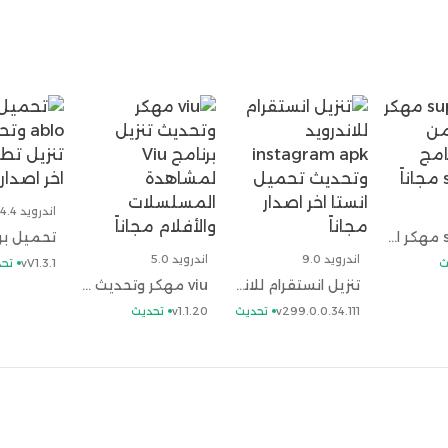
 والآيات؟
نعم، يتضمن تحميل القران الكريم نسخة كاملة
ل يمكنني اختيار القارئ الذي أفضله؟
نعم، يوفر تنزيل القران
ارئ الذي تفضله من بين قائمة متنوعة من القراء
لقرآن الكريم
لينك بوكس
اندرويد 4.4
super vpn مهكر اخر اصدار من تحميل برنامج super vpn مجاناً
اندرويد 9.0
اندرويد 5.0
ث
vV1.3.1
تح
تنزيل انستقرام للاندرويد instagram apk وتحديث تحميل انستا اخر اصدار مجاناً
viu مهكر وتحديث تنزيل برنامج Viu لمشاهدة المسلسلات والأفلام مجاناً
v299.0.0.34.111
تحديث
v1.1.20
تحديث