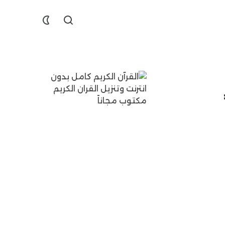
Find
Dislike