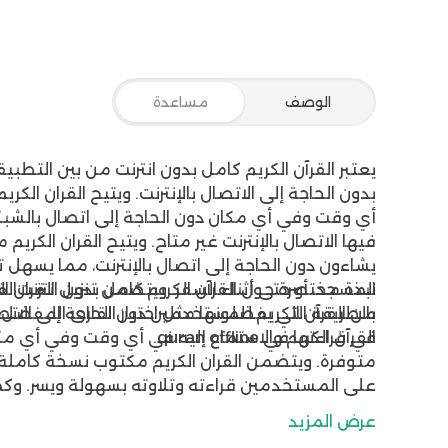
الوصف
مساعدة
يعتبر
القرآن الكريم كامل بدون انترنت
من بين التطبيقات
بدون الحاجة إلى الاتصال بالإنترنت. ويتيح القران ال
أي وقت وفي أي مكان دون الحاجة إلى اتصال بالشبك
فيها الاتصال بالإنترنت غير متاح. ويتيح القران الك
يشاءون دون الحاجة إلى اتصال بالإنترنت، مما يسهل ت
نبذة مختصرة حول القرآن الكريم كامل بدون انترنت
الق
المسجد، أو حتى أثناء السفر. ويتضمن تنزيل القران
من القرآن الكريم للمستخدمين دون الحاجة إلى الاتصال
بالطريقة التي يفضلونها مثل اختيار القارئ المفضل 
في قراءتها في quran offline.
القرآن الكريم والاستماع إليه في أي وقت وفي أي مك
متوفرة. ويتضمن القران الكريم مكتوب نسخة كاملة 
على المستخدمين قراءته وتلاوته بسهولة ويسر. وكم
والآيات بسهولة، والتنقل بين الصفحات بسلاسة من خ
عرض المزيد
التفاعلية في تنزيل القران الكريم بتوفير خيارات 