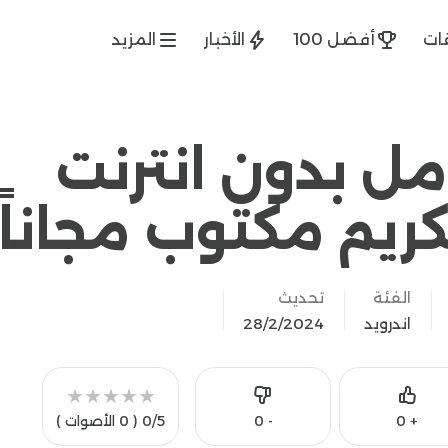
ات
أفضل 100
الأخبار
المزيد
امل بدون انترنت
كريم مكتوب مجاناً
الفئة
تحديث
اندرويد
28/2/2024
★
★
★
★
★
Like
0
-
0
+
0/5
( 0 الأصوات )