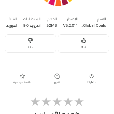
الاسم
الإصدار
الحجم
المتطلبات
الفئة
ت
Samsung Global Goals
V3.2.01.1
32MB
اندرويد 9.0
اندرويد
4
Dislike
Like
0
-
0
+
تحميل
مشاركة
تقرير
علامة مرجعية
★
★
★
★
★