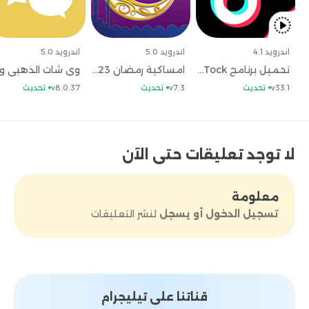
samsung global goals نشر الأمن والمساواة والخير
والتعاون في الأرض كلها. وبذلك لن يوجد أي مشاكل
بعد ذلك تدعى إلى الشر والحروب وبالتالي سيعم الخير
اندرويد 4.1
اندرويد 5.0
اندرويد 5.0
في جميع أنحاء العالم.
5-
لا يتطلب تحميل تطبيق
تحميل برنامج TickTock وتحديث تنزيل تطبيق TickTock مجاناً
امساكية رمضان 2023 وتحديث تحميل امساكية رمضان المبارك مجاناً
samsung global goals دفع أي رسوم مالية إطلاقا
v33.1
تحديث
v7.3
تحديث
v8.0.37
تحديث
فهو تطبيق مجاني. ولا يوجد منه نسخ مدفوعة
فالنسخة الموجودة فهي مجانية.
6-
تحميل برنامج
سامسونج
على هاتفك لن يزعجك بظهور الإعلانات
بشكل متكرر. وبالتالي ستحصل على تجربة استخدام أكثر
لا توجد تعليقات حتى الآن
من رائعة، فلا تفوت عليك تلك الفرصة يا صديقي.
أهم
الاسئلة الشائعة حول تحميل برنامج سامسونج
samsung global goals
هل يمكن تحميل برنامج
معلومة
سامسونج بدون وجود أي أضرار على الهاتف؟
– نعم
تسجيل الدخول أو يسجل
لنشر التعليقات
يمكنك تنزيل برنامج samsung global goals بسهولة
والاستمتاع بالمزايا والخدمات التي يقدمها بشكل آمن
تماماً.
هل تحميل
samsung global goals app من
متجر بلاي يفرض عليك أي رسوم؟
– الإجابة هي لا حيث
عند تنزيل samsung global goals apk لن تدفع أي
قناتنا على تيليجرام