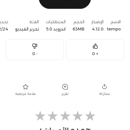
الاسم
الإصدار
الحجم
المتطلبات
الفئة
تحدي
tempo
4.12.0
63MB
اندرويد 5.0
تحرير الفيديو
24‏/02‏/2023
Dislike
Like
0
-
0
+
تحميل
مشاركة
تقرير
علامة مرجعية
★
★
★
★
★