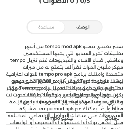
0/5
( 0 الأصوات )
الوصف
مساعدة
يعتبر تطبيق تيمبو tempo mod apk من أشهر
تطبيقات تحرير الفيديو التي يحبها المستخدمين
وعاشقي صُناع الأفلام والفيديوهات فتم
تنزيل tempo
مهكر
ملايين المرات نظراً لما يتمتع به من ميزات
متعددة وامتلاك برنامج tempo pro apk لأدوات احترافية
يمتلك
تنزيل Tempo مهكر
ليست موجودة في كثير من برامج التحرير الأخرى، وهو
أكثر من 1000 قالب فيديو
تستطيع استخدامهم بعد تحميل برنامج tempo مهكر
تطبيق مجاني حيث يمكنك تحميل برنامج Tempo مهكر
بدون دفع أي رسوم نهائياً عبر موقعنا
بكل سهولة وبالمجان والجدير بالذكر أنه يمكنك عبر
تطبيقات دوت نت
وبالتالي سوف تستمتع بمزايا تطبيق tempo مهكر
تطبيق tempo مهكر استخراج الفيديوهات بدون علامة
مجاناً.
مائية وأيضاً يمكنك عبر tempo mod apk مشاركة
الفيديوهات على منصات التواصل الاجتماعي المختلفة
البرنامج
تيمبو tempo
مثل
الفيس بوك
أو
الانستقرام
أو اليوتيوب أو
الواتساب