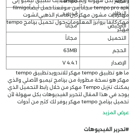
وغيرها بكل سهولة ويمكنك تحديث تطبيق تيمبو إلى
الناشر
Tempo
tempo pro apk مجاناً من موقعنا.
حمل أيضاً
filmigo
النظام
اندرويد
مهكر
لايت مشون مهكر
كين ماستر الذهبي
انشوت
مهكر
كانفا برو
أبرز المعلومات حول تحميل برنامج tempo
الترخيص
مجاناً
مهكر
التحميل
مجاناً
الحجم
63MB
الإصدار
V 4.4.1
ما هو تطبيق tempo مهكر للاندرويد
تطبيق tempo
مهكر هو نسخة مطورة من برنامج تيمبو الأصلي والذي
يمكنك
تنزيل Tempo مهكر
من خلال رابط التحميل الذي
يوجد في هذا المقال لتحرير الفيديوهات بكل سهولة لأن
تحميل برنامج tempo مهكر يوفر لك كثير من أدوات
التحرير الاحترافية من قص ودمج وتقطيع وإضافة
عرض المزيد
وتدوير وإضافة المؤثرات الصوتية والموسيقية وإمكانية
إضافة النصوص والفلاتر وغيرها من مميزات برنامج
#تحرير الفيديوهات
tempo mod apk وبرنامج tempo pro apk.
ما الذي