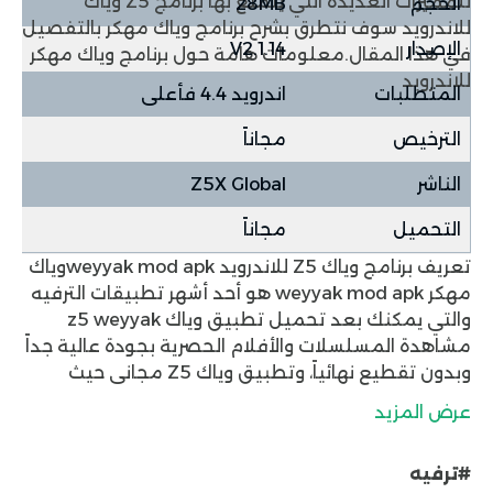
للمميزات العديدة التي يتمتع بها برنامج Z5 وياك
الحجم
28MB
للاندرويد سوف نتطرق بشرح برنامج وياك مهكر بالتفصيل
الإصدار
V2.1.14
في هذا المقال.
معلومات هامة حول برنامج وياك مهكر
للاندرويد
المتطلبات
اندرويد 4.4 فأعلى
الترخيص
مجاناً
الناشر
Z5X Global
التحميل
مجاناً
تعريف برنامج وياك Z5 للاندرويد weyyak mod apk
وياك
مهكر weyyak mod apk هو أحد أشهر تطبيقات الترفيه
والتي يمكنك بعد
تحميل تطبيق وياك
z5 weyyak
مشاهدة المسلسلات والأفلام الحصرية بجودة عالية جداً
وبدون تقطيع نهائياً، وتطبيق وياك Z5 مجاني حيث
يمكنك تحميل برنامج وياك بدون دفع أي رسوم نهائياً
عرض المزيد
عبر موقعنا تطبيقات دوت نت ومن ثم سوف تستمتع
بكل مميزات تنزيل تطبيق وياك مجاناً، ويمكنك تنزيل
#ترفيه
برنامج وياك أو تطبيق Z5 وياك عبر متجر
جوجل بلاي