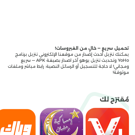
الاستخدام لفترات طويلة.
9- تحديثات دورية تضيف
تحسينات مستمرة للتطبيق.
10- تجربة استخدام
تحميل
— 83MB
GROUP
مستقرة وسلسة في مختلف الظروف.
أبرز خصائص
تنزيل
برنامج YoHo
1- يتميز تنزيل برنامج YoHo بسرعة الاستجابة
تحميل — 83MB
والتنقل بين الأقسام المختلفة داخل التطبيق.
2- يوفر
تحميل تطبيق YoHo خيارات تخصيص متعددة تناسب
احتياجات المستخدمين.
3- يتيح YoHo APK تثبيت
تحميل سريع — خالٍ من الفيروسات!
التطبيق على الأجهزة بسهولة دون قيود.
4- يعزز تحديث
يمكنك تنزيل أحدث إصدار من موقعنا الإلكتروني تنزيل برنامج
برنامج YoHo مستوى الأمان وحماية بيانات
YoHo وتحديث تنزيل يوهو آخر اصدار بصيغة APK — سريع
المستخدمين.
5- يمنح تنزيل يوهو آخر اصدار تجربة
ومجاني! لا حاجة للتسجيل أو الرسائل النصية: رابط مباشر وملفات
موثوقة!
استخدام متكاملة وممتعة.
6- إمكانية إنشاء غرف
دردشة خاصة حسب رغبة المستخدم.
7- دعم عدد كبير
من المستخدمين داخل الغرفة الواحدة.
8- تصميم
واجهة جذابة ومريحة للعين.
9- توافق عالي مع مختلف
مُقترَح لك
أنظمة التشغيل.
10- سهولة الوصول إلى جميع
الإعدادات والخدمات.
طريقة التسجيل في
تنزيل برنامج
YoHo
1- يتيح تنزيل برنامج YoHo إنشاء حساب جديد
باستخدام البريد الإلكتروني بسهولة.
2- يمكن من خلال
تحميل تطبيق YoHo التسجيل باستخدام رقم الهاتف