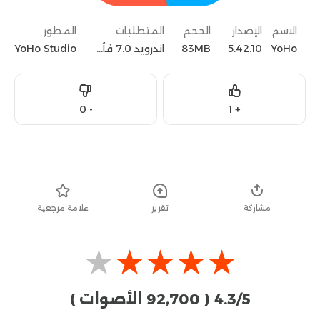
الاسم
الإصدار
الحجم
المتطلبات
المطور
YoHo
5.42.10
83MB
اندرويد 7.0 فأعلى
YoHo Studio
Dislike
Like
0
-
1
+
تحميل
مشاركة
تقرير
علامة مرجعية
★
★
★
★
★
4.3/5
( 92٬700 الأصوات )