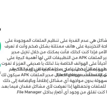
ش
0
 مشاكل هي عدم القدرة على تنظيم الملفات الموجودة على
ة التخزينية على هاتف ممتلئة بشكل ضخم وأنت لا تعرف
لأمر، فإذا كنت كذلك، فأنت يمكنك من خلال تنزيل مدير
ملفات حل تلك المشكلة على الفور، حيث تحميل مدير الملفات APK من التطبيقات التي لها أهمية كبيرة على
اناً على الهواتف الخاصة بنا، لذلك يا صديقي العزيز لا تفوت
طبيقات التي حصلت على مكانة كبيرة في الفترة الأخيرة،
فهو يعتبر أفضل برنامج مدير ملفات للاندرويد، لذلك قم
ا
ـ File Manager.
ويرجع السبب في ذلك إلى الأدوات التي يوفرها لك ومميزاته، فأنت من خلال تحميل مدير الملفات APK سيكون لك
هولة بدون مواجهة أي مشاكل إطلاقاً، وبالإضافة إلى ذلك
للملفات وتحفظها إذا تعرضت لأي مشاكل فقدان فيما بعد،
لذلك لا تفوت فرصة تنزيل مدير الملفات للهاتف، وإذا كنت تقلق من وجود أي أضرار بداخل File Manager،
فات للاندرويد ولا يمكن أن يضر هاتفك بأي شيء، لذلك قم
ال الفقرة الموجودة في الأسفل.
النسخ المتاحة من تحميل