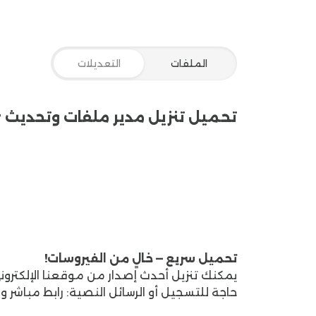
مدير الملفات APK
تنزيل مدير ملفات للاندرويد:
نظام تشغيل اندرويد، فهو متاح لذلك النظام وتس
مدير الملفات للهاتف للايفون:
ايفون، فأنت يمكنك فعل ذلك بسهولة من خلال نسخة موج
الملفات
التعديلات
Manager للكمبيوتر:
يعتبر ذلك التطبيق أفضل برنام
تناسب الإصدارات الأخرى، حيث يوجد نسخة خاصة من
الملفات للهاتف
تحميل تنزيل مدير ملفات وتحديث File Manager اخر اصدار لأجهزة أندرويد
عليك يا صديقي قمنا بشرح تلك الخطوات من خلال الن
مدير ملفات من خلال موقعنا تطبيقات دوت نت، و
تطبيق مدير الملفات برابط مباشر
برنامج مدير ملفات للاندرويد الموجودة على جوجل بل
خيار تنزيل مدير الملفات للهاتف، وبعد ذلك تنتظر لبعض ال
مميزات تنزيل مدير ملفات
بالطبع يوجد العديد من ال
تطبيق مدير الملفات من بلاي ستور
ولذلك قمنا بتجميع أهمها على هيئة نقاط بسيطة لتق
سيساعدك على تنظيم ملفات الموسيقى والفيديو
احترافي ليقوم بوضع كل قسم من الملفات في جانب
تحميل سريع — خالٍ من الفيروسات!
أكثر من جهاز بسهولة، فإذا قمت بحفظ الملفات الخا
من الحاسوب.
3-
حاجة للتسجيل أو الرسائل النصية: رابط مباشر 
أي عقبات، فهو له القدرة على تنظيم تلك الأمور.
4-
تتنقل بداخلها بسهولة بدون مواجهة أي مشاكل، وسي