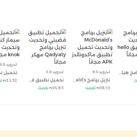
ات
هل تنزيل مدير ملفات مجاني؟
– ذلك الأمر صحيحاً، فأنت
هل تنزيل مدير الملفات للهاتف يسبب فيروسات على
حمل أيضاً
تحميل
اندرويد 5.0
تحميل برنامج هيلو وتحديث تنزيل تطبيق hello caller id مجاناً
اندرويد 9.0
اندرويد 5.0
تنزيل برنامج McDonald’s وتحديث تحميل تطبيق ماكدونالدز APK مجاناً
تحميل تطبيق قضيتي وتحديث تنزيل برنامج Qadyaty مهكر مجاناً
ث
v3.2.32
ت
vV8.1.0
تحديث
vV4.9.3
تحديث