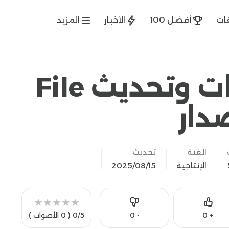
ات
أفضل 100
الأخبار
المزيد
تنزيل مدير ملفات وتحديث File
الفئة
تحديث
الإنتاجية
15‏/08‏/2025
★
★
★
★
★
Like
0
-
0
+
0/5
( 0 الأصوات )