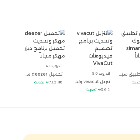
اندرويد 4.1
تحميل تطبيق سيمار كنوك وتحديث simar knok مجاناً
اندرويد 5.0
تحميل deezer مهكر وتحديث تحميل برنامج ديزر مهكر مجاناً
تنزيل vivacut وتحديث برنامج تصميم فيديوهات VivaCut
حديث
v7.1.2.118
تحديث
v3.9.2
تحديث