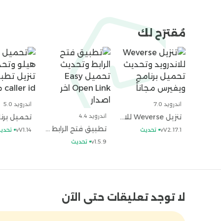
الاستخدام.
أهم الأسئلة الشائعة حول تنزيل مدير ملف
يمكنك تحميل مدير الملفات APK بدون أن تدفع أي رسوم.
مُقترَح لك
الهاتف؟
– لا تقلق يا صديقي من ذلك، فأن File Manager آمن تماماً وخالي من جميع الفيروسات.
ماين كرافت
مدير الملفات
honista
اندرويد 7.0
اندرويد 5.0
تنزيل Weverse للاندرويد وتحديث تحميل برنامج ويفيرس مجاناً
اندرويد 4.4
تطبيق فتح الرابط وتحديث تحميل Easy Open Link اخر اصدار
vV2.17.1
تحديث
vV1.14
تحدي
v1.5.9
تحديث
لا توجد تعليقات حتى الآن