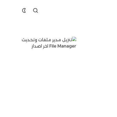
Find
Dislike