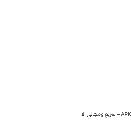
تحميل — 21MB
تحميل — 21MB
يمكنك تنزيل أحدث إصدار من موقعنا الإلكتروني تنزيل مدير ملفات وتحديث File Manager اخر اصدار بصيغة APK — سريع ومجاني! لا